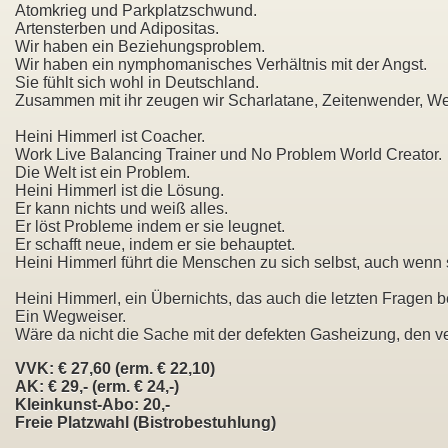
Atomkrieg und Parkplatzschwund.
Artensterben und Adipositas.
Wir haben ein Beziehungsproblem.
Wir haben ein nymphomanisches Verhältnis mit der Angst.
Sie fühlt sich wohl in Deutschland.
Zusammen mit ihr zeugen wir Scharlatane, Zeitenwender, We
Heini Himmerl ist Coacher.
Work Live Balancing Trainer und No Problem World Creator.
Die Welt ist ein Problem.
Heini Himmerl ist die Lösung.
Er kann nichts und weiß alles.
Er löst Probleme indem er sie leugnet.
Er schafft neue, indem er sie behauptet.
Heini Himmerl führt die Menschen zu sich selbst, auch wenn s
Heini Himmerl, ein Übernichts, das auch die letzten Fragen b
Ein Wegweiser.
Wäre da nicht die Sache mit der defekten Gasheizung, den 
VVK: € 27,60 (erm. € 22,10)
AK: € 29,- (erm. € 24,-)
Kleinkunst-Abo: 20,-
Freie Platzwahl (Bistrobestuhlung)