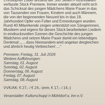
Christopher Luber anhand der 500 Seiten Prozessakten
verfasste Stück Premiere. Immer wieder aktuell reiht sich
das Schicksal des jungen Mädchens Marie Pauer in das
von Tausenden von Frauen, Kindern und auch Männern,
die von der beginnenden Neuzeit bis in das 18.
Jahrhundert Opfer von Folter und Ermordungen wurden.
Rund 40 Mitwirkende zeigen unterstützt von Sängerinnen,
Musikern und eigens für dieses Stück bearbeiteten Liedern
in eindrucksvollen Szenen die Geschichte des jungen
Mädchens und setzen Marie Pauer damit ein lebendiges
Denkmal: „ …dass Niemandem wird angetan dergleichen
und ähnlich heutig Verbrechen! …“
Premiere: Freitag, 31. Juli 2026
Weitere Aufführungen:
Samstag, 01. August
Sonntag, 02. August
Donnerstag, 06. August
Freitag, 07. August
Samstag, 08. August
VVK/AK: € 27,- / € 24,- (erm. € 17,- / 14,-)
Veranstalter: Kulturschupp`n Mühldorf a. Inn e.V.