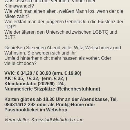
Was lässt sich leichter verhüten, Kinder oder
Klimawandel?
Wie wird man einen alten, weißen Mann los, wenn der die
Miete zahlt?
Wie erklärt man der jüngeren GeneraOon die Existenz der
FDP?
Wie der älteren den Unterschied zwischen LGBTQ und
BLT?
Genießen Sie einen Abend voller Witz, Weltschmerz und
Wahnsinn. Sie werden sich und ihr
Umfeld hinterher nicht mehr hassen als vorher. Oder
vielleicht doch?
VVK: € 34,20 / € 30,90 (erm. € 19,90)
AK: € 35,- / € 32,- (erm. € 22,-)
Kleinkunstabo (2026/II) : 24,-
Nummerierte Sitzplätze (Reihenbestuhlung)
Karten gibt es ab 18.30 Uhr an der Abendkasse, Tel.
08631/612-292 oder als Print@Home oder
Passbookticket im Webshop.
Veranstalter: Kreisstadt Mühldorf a. Inn